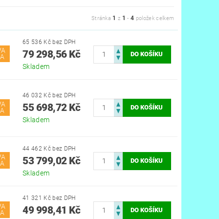
1
1
4
Stránka
z
-
položek celkem
65 536 Kč bez DPH
VA
79 298,56 Kč
A
Skladem
46 032 Kč bez DPH
VA
55 698,72 Kč
A
Skladem
44 462 Kč bez DPH
VA
53 799,02 Kč
A
Skladem
41 321 Kč bez DPH
VA
49 998,41 Kč
A