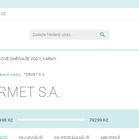
.CZ
KOVÉ OHŘÍVAČE VODY, KARMY
ávané značky
TERMET S.A.
RMET S.A.
998
Kč
79299
Kč
AŽŠÍ
NEJLEVNĚJŠÍ
NEJPRODÁVANĚJŠÍ
ABECEDNĚ