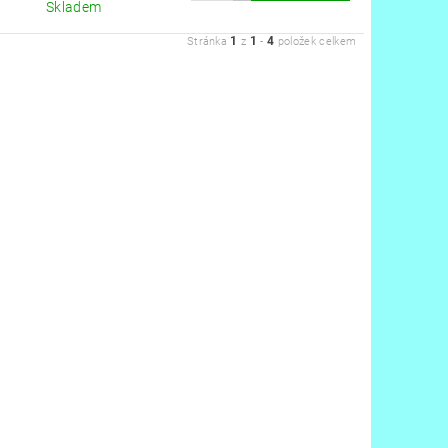
Skladem
1
1
4
Stránka
z
-
položek celkem