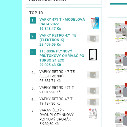
TOP 10
VAFKY 471 T - MODELOVÁ
ŘADA 2022
16 343,47 Kč
VAFKY RETRO 471 TE
(ELEKTRONIK)
28 409,59 Kč
115-0036 PLYNOVÝ
PRŮTOKOVÝ OHŘÍVAČ PO
TURBO 24 ECO
29 025,48 Kč
VAFKY RETRO 4,7 TE
(ELEKTRONIK)
26 681,71 Kč
VAFKY RETRO 471 T
21 015,28 Kč
VAFKY RETRO 4,7 T
19 137,36 Kč
VARAN ŠEDÝ -
DVOUPLOTÝNKOVÝ
PLYNOVÝ SPORÁK
5 989,50 Kč