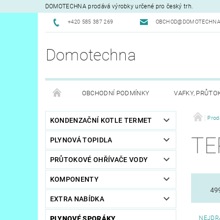
DOMOTECHNA prodává výrobky určené pro český trh.
+420 585 387 269
OBCHOD@DOMOTECHNA
Domotechna
OBCHODNÍ PODMÍNKY
VAFKY, PRŮTO
Prod
KONDENZAČNÍ KOTLE TERMET
TE
PLYNOVÁ TOPIDLA
PRŮTOKOVÉ OHŘÍVAČE VODY
KOMPONENTY
49
EXTRA NABÍDKA
PLYNOVÉ SPORÁKY
NEJDR