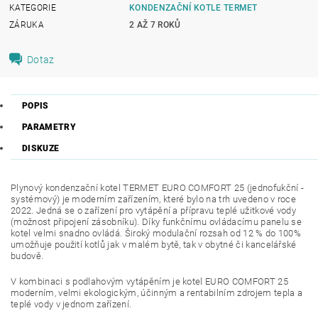
KATEGORIE
KONDENZAČNÍ KOTLE TERMET
ZÁRUKA
2 AŽ 7 ROKŮ
Dotaz
POPIS
PARAMETRY
DISKUZE
Plynový kondenzační kotel TERMET EURO COMFORT 25 (jednofukční -
systémový) je moderním zařízením, které bylo na trh uvedeno v roce
2022. Jedná se o zařízení pro vytápění a přípravu teplé užitkové vody
(možnost připojení zásobníku). Díky funkčnímu ovládacímu panelu se
kotel velmi snadno ovládá. Široký modulační rozsah od 12 % do 100%
umožňuje použití kotlů jak v malém bytě, tak v obytné či kancelářské
budově.
V kombinaci s podlahovým vytápěním je kotel EURO COMFORT 25
moderním, velmi ekologickým, účinným a rentabilním zdrojem tepla a
teplé vody v jednom zařízení.