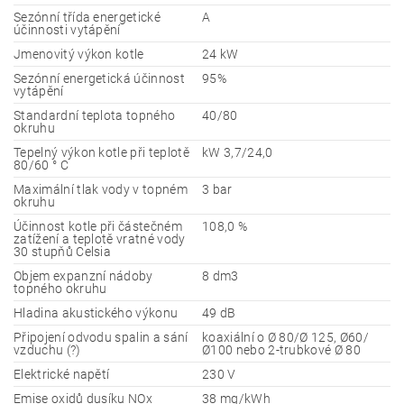
Sezónní třída energetické
A
účinnosti vytápění
Jmenovitý výkon kotle
24 kW
Sezónní energetická účinnost
95%
vytápění
Standardní teplota topného
40/80
okruhu
Tepelný výkon kotle při teplotě
kW 3,7/24,0
80/60 ° C
Maximální tlak vody v topném
3 bar
okruhu
Účinnost kotle při částečném
108,0 %
zatížení a teplotě vratné vody
30 stupňů Celsia
Objem expanzní nádoby
8 dm3
topného okruhu
Hladina akustického výkonu
49 dB
Připojení odvodu spalin a sání
koaxiální o Ø 80/Ø 125, Ø60/
vzduchu (?)
Ø100 nebo 2-trubkové Ø 80
Elektrické napětí
230 V
Emise oxidů dusíku NOx
38 mg/kWh