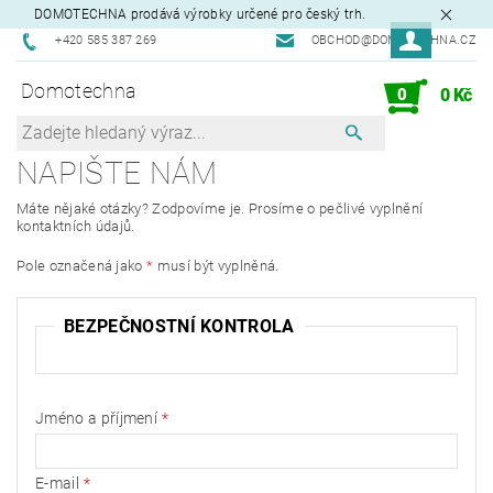
DOMOTECHNA prodává výrobky určené pro český trh.
+420 585 387 269
OBCHOD@DOMOTECHNA.CZ
Domotechna
0
0 Kč
NAPIŠTE NÁM
Máte nějaké otázky? Zodpovíme je. Prosíme o pečlivé vyplnění
kontaktních údajů.
Pole označená jako
*
musí být vyplněná.
BEZPEČNOSTNÍ KONTROLA
Jméno a příjmení
E-mail