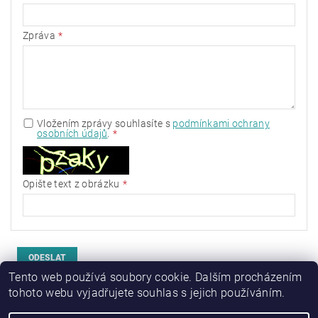
Zpráva
Vložením zprávy souhlasíte s
podmínkami ochrany
osobních údajů
.
Opište text z obrázku
Tento web používá soubory cookie. Dalším procházením
tohoto webu vyjadřujete souhlas s jejich používáním.
|
Náhradní díly
Kvart-cz