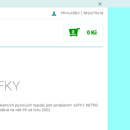
|
PŘIHLÁŠENÍ
REGISTRACE
0
0 Kč
FKY
odokenních plynových topidel pod označením VAFKY RETRO.
odává na náš trh od roku 2002.