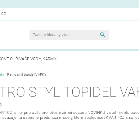
.CZ
KOVÉ OHŘÍVAČE VODY, KARMY
nky
Retro styl topidel VAFKY
TRO STYL TOPIDEL VA
3
RT-CZ, s.r.o. připravila pro letošní zimní sezónu NOVINKU v sortimentu p
 navazuje na úspěšné předchozí modely, které společnost KVART-CZ s.r.o. d