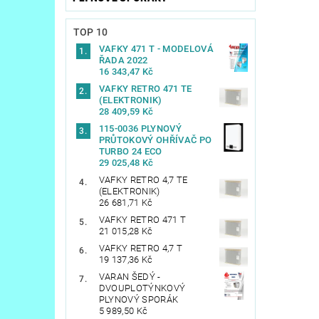
TOP 10
VAFKY 471 T - MODELOVÁ
ŘADA 2022
16 343,47 Kč
VAFKY RETRO 471 TE
(ELEKTRONIK)
28 409,59 Kč
115-0036 PLYNOVÝ
PRŮTOKOVÝ OHŘÍVAČ PO
TURBO 24 ECO
29 025,48 Kč
VAFKY RETRO 4,7 TE
(ELEKTRONIK)
26 681,71 Kč
VAFKY RETRO 471 T
21 015,28 Kč
VAFKY RETRO 4,7 T
19 137,36 Kč
VARAN ŠEDÝ -
DVOUPLOTÝNKOVÝ
PLYNOVÝ SPORÁK
5 989,50 Kč