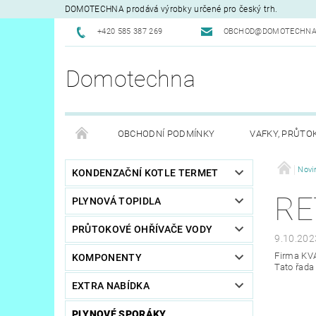
DOMOTECHNA prodává výrobky určené pro český trh.
+420 585 387 269
OBCHOD@DOMOTECHNA
Domotechna
OBCHODNÍ PODMÍNKY
VAFKY, PRŮTO
Novi
KONDENZAČNÍ KOTLE TERMET
RE
PLYNOVÁ TOPIDLA
PRŮTOKOVÉ OHŘÍVAČE VODY
9.10.202
Firma KVA
KOMPONENTY
Tato řada
EXTRA NABÍDKA
PLYNOVÉ SPORÁKY