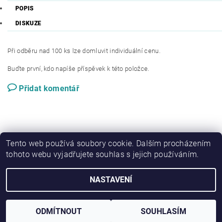
POPIS
DISKUZE
Při odběru nad 100 ks lze domluvit individuální cenu.
Buďte první, kdo napíše příspěvek k této položce.
Přidat komentář
Tento web používá soubory cookie. Dalším procházením
tohoto webu vyjadřujete souhlas s jejich používáním.
|
Náhradní díly
Kvart-cz
NASTAVENÍ
Upravit nastavení cookies
2026 © Domotechna, všechna práva vyhrazena
Vytvořil Shoptet
ODMÍTNOUT
SOUHLASÍM