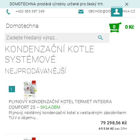
DOMOTECHNA prodává výrobky určené pro český trh.
+420 585 387 269
OBCHOD@DOMOTECHNA.CZ
Domotechna
0
0 Kč
KONDENZAČNÍ KOTLE
SYSTÉMOVÉ
NEJPRODÁVANĚJŠÍ
1.
PLYNOVÝ KONDENZAČNÍ KOTEL TERMET INTEGRA
COMFORT 25
–
SKLADEM
Plynový, nástěnný kondenzační kotel s vestavěným zásobníkem
TUV o objemu...
79 298,56 Kč
65 536 Kč
bez DPH