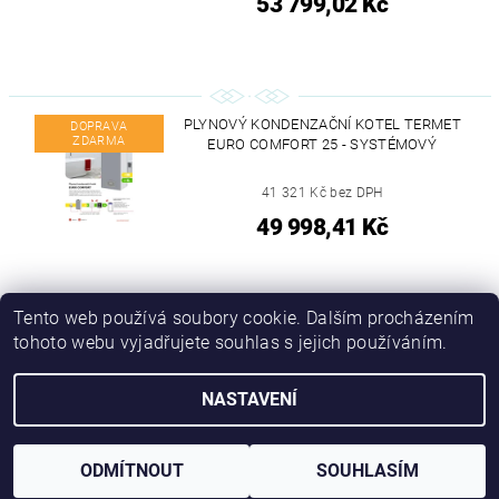
53 799,02 Kč
PLYNOVÝ KONDENZAČNÍ KOTEL TERMET
DOPRAVA
ZDARMA
EURO COMFORT 25 - SYSTÉMOVÝ
41 321 Kč bez DPH
49 998,41 Kč
Tento web používá soubory cookie. Dalším procházením
tohoto webu vyjadřujete souhlas s jejich používáním.
|
Náhradní díly
Kvart-cz
NASTAVENÍ
Upravit nastavení cookies
2026 © Domotechna, všechna práva vyhrazena
Vytvořil Shoptet
ODMÍTNOUT
SOUHLASÍM