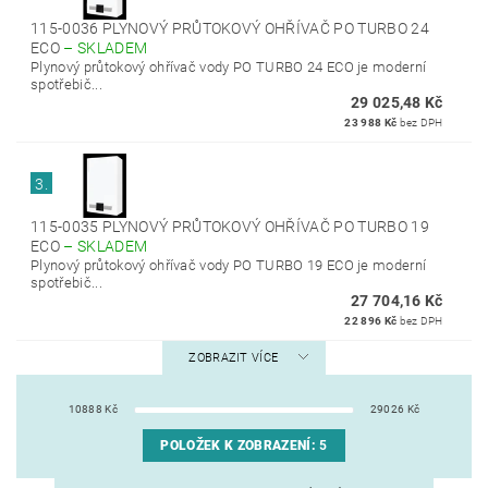
115-0036 PLYNOVÝ PRŮTOKOVÝ OHŘÍVAČ PO TURBO 24
ECO
–
SKLADEM
Plynový průtokový ohřívač vody PO TURBO 24 ECO je moderní
spotřebič...
29 025,48 Kč
23 988 Kč
bez DPH
3.
115-0035 PLYNOVÝ PRŮTOKOVÝ OHŘÍVAČ PO TURBO 19
ECO
–
SKLADEM
Plynový průtokový ohřívač vody PO TURBO 19 ECO je moderní
spotřebič...
27 704,16 Kč
22 896 Kč
bez DPH
ZOBRAZIT VÍCE
10888
Kč
29026
Kč
POLOŽEK K ZOBRAZENÍ:
5