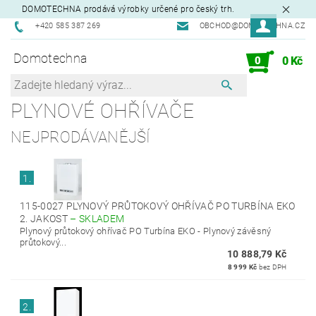
DOMOTECHNA prodává výrobky určené pro český trh.
+420 585 387 269
OBCHOD@DOMOTECHNA.CZ
Domotechna
0
0 Kč
PLYNOVÉ OHŘÍVAČE
NEJPRODÁVANĚJŠÍ
1.
115-0027 PLYNOVÝ PRŮTOKOVÝ OHŘÍVAČ PO TURBÍNA EKO
2. JAKOST
–
SKLADEM
Plynový průtokový ohřívač PO Turbína EKO - Plynový závěsný
průtokový...
10 888,79 Kč
8 999 Kč
bez DPH
2.