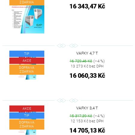
ZDARMA
16 343,47 Kč
VAFKY 4,7 T
TIP
AKCE
16 729,46 Kč
(–4 %)
13 273 Kč bez DPH
DOPRAVA
ZDARMA
16 060,33 Kč
VAFKY 3,4 T
AKCE
TIP
15 317,39 Kč
(–4 %)
12 153 Kč bez DPH
DOPRAVA
ZDARMA
14 705,13 Kč