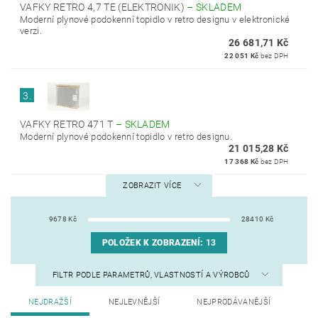
VAFKY RETRO 4,7 TE (ELEKTRONIK)
–
SKLADEM
Moderní plynové podokenní topidlo v retro designu v elektronické
verzi.
26 681,71 Kč
22 051 Kč
bez DPH
3.
VAFKY RETRO 471 T
–
SKLADEM
Moderní plynové podokenní topidlo v retro designu.
21 015,28 Kč
17 368 Kč
bez DPH
ZOBRAZIT VÍCE
9678
Kč
28410
Kč
POLOŽEK K ZOBRAZENÍ:
13
FILTR PODLE PARAMETRŮ, VLASTNOSTÍ A VÝROBCŮ
NEJDRAŽŠÍ
NEJLEVNĚJŠÍ
NEJPRODÁVANĚJŠÍ