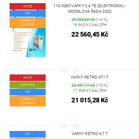
110-0280 VAFKY 2,4 TE (ELEKTRONIK) -
AKCE
MODELOVÁ ŘADA 2022
TIP
23 500,62 Kč
(–4 %)
DOPRAVA
ZDARMA
18 645 Kč bez DPH
22 560,45 Kč
VAFKY RETRO 471 T
AKCE
NOVINKA
22 357,17 Kč
(–6 %)
17 368 Kč bez DPH
TIP
21 015,28 Kč
DOPRAVA
ZDARMA
VAFKY RETRO 4,7 T
TIP