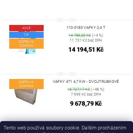
110-0180 VAFKY 2,4 T
AKCE
TIP
14 786,20 Kč
(–4 %)
11 731 Kč bez DPH
DOPRAVA
ZDARMA
14 194,51 Kč
VAFKY 471 4,7 KW - DVOJTRUBKOVÉ
DOPRAVA
ZDARMA
18 727,17 Kč
(–48 %)
7 999 Kč bez DPH
9 678,79 Kč
Tento web používá soubory cookie. Dalším procházením