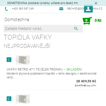
DOMOTECHNA prodává výrobky určené pro český trh.
+420 585 387 269
OBCHOD@DOMOTECHNA.CZ
Domotechna
0
0 Kč
TOPIDLA VAFKY
NEJPRODÁVANĚJŠÍ
1.
VAFKY RETRO 471 TE (ELEKTRONIK)
–
SKLADEM
Moderní plynové podokenní topidlo v retro designu v elektronické
verzi....
28 409,59 Kč
23 479 Kč
bez DPH
2.