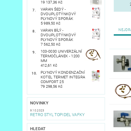
19 137,36 Kč
VARAN ŠEDÝ -
DVOUPLOTÝNKOVÝ
PLYNOVÝ SPORÁK
5 989,50 Kč
NEJDR
VARAN BÍLÝ -
DVOUPLOTÝNKOVÝ
PLYNOVÝ SPORÁK
7 562,50 Kč
103-0030 UNIVERZÁLNÍ
TERMOČLÁNEK - 1200
MM
412,61 Kč
PLYNOVÝ KONDENZAČNÍ
KOTEL TERMET INTEGRA
COMFORT 25
79 298,56 Kč
NOVINKY
9.10.2023
RETRO STYL TOPIDEL VAFKY
HLEDAT