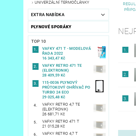
UNIVERZÁLNÍ TERMOČLÁNKY
REGUL
PŘIPO
EXTRA NABÍDKA
PLYNOVÉ SPORÁKY
NEJ
TOP 10
VAFKY 471 T - MODELOVÁ
1.
ŘADA 2022
16 343,47 Kč
VAFKY RETRO 471 TE
(ELEKTRONIK)
2.
28 409,59 Kč
115-0036 PLYNOVÝ
PRŮTOKOVÝ OHŘÍVAČ PO
TURBO 24 ECO
29 025,48 Kč
3.
VAFKY RETRO 4,7 TE
(ELEKTRONIK)
26 681,71 Kč
VAFKY RETRO 471 T
21 015,28 Kč
VAFKY RETRO 4,7 T