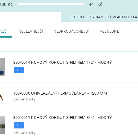
280
Kč
441
Kč
FILTR PODLE PARAMETRŮ, VLASTNOSTÍ 
AŽŠÍ
NEJLEVNĚJŠÍ
NEJPRODÁVANĚJŠÍ
ABECEDNĚ
890-0014 ROHOVÝ KOHOUT S FILTREM 1/2" - MODRÝ
TIP
103-0030 UNIVERZÁLNÍ TERMOČLÁNEK - 1200 MM
Záruka: 2 roky
890-0011 ROHOVÝ KOHOUT S FILTREM 3/4" - MODRÝ
TIP
Záruka: 2 roky