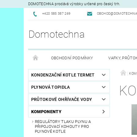
DOMOTECHNA prodává výrobky určené pro český trh.
+420 585 387 269
OBCHOD@DOMOTECHNA
Domotechna
OBCHODNÍ PODMÍNKY
VAFKY, PRŮTO
KOM
KONDENZAČNÍ KOTLE TERMET
KO
PLYNOVÁ TOPIDLA
PRŮTOKOVÉ OHŘÍVAČE VODY
KOMPONENTY
REGULÁTORY TLAKU PLYNU A
PŘIPOJOVACÍ KOHOUTY PRO
PLYNOVÉ KOTLE