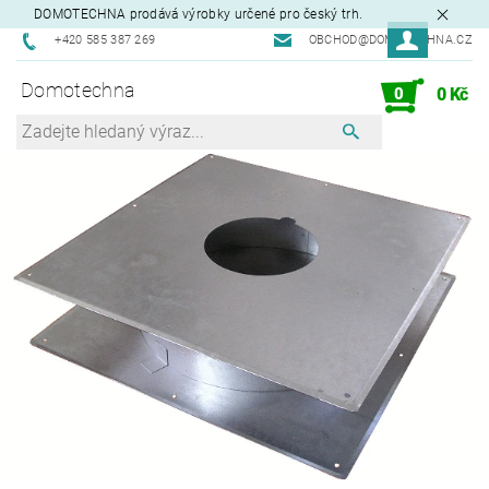
DOMOTECHNA prodává výrobky určené pro český trh.
+420 585 387 269
OBCHOD@DOMOTECHNA.CZ
Domotechna
0
0 Kč