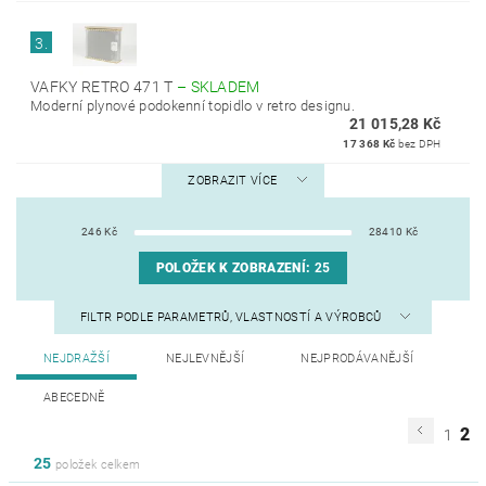
3.
VAFKY RETRO 471 T
–
SKLADEM
Moderní plynové podokenní topidlo v retro designu.
21 015,28 Kč
17 368 Kč
bez DPH
ZOBRAZIT VÍCE
246
Kč
28410
Kč
POLOŽEK K ZOBRAZENÍ:
25
FILTR PODLE PARAMETRŮ, VLASTNOSTÍ A VÝROBCŮ
NEJDRAŽŠÍ
NEJLEVNĚJŠÍ
NEJPRODÁVANĚJŠÍ
ABECEDNĚ
2
1
25
položek celkem